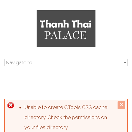
Skip to navigation
Skip to main content
clo
Error message
Unable to create CTools CSS cache
me
directory. Check the permissions on
your files directory.