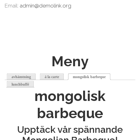
Email:
admin@demolink.org
Meny
avhämtning
á la carte
mongolisk barbeque
(active tab)
lunchbuffé
mongolisk
barbeque
Upptäck vår spännande