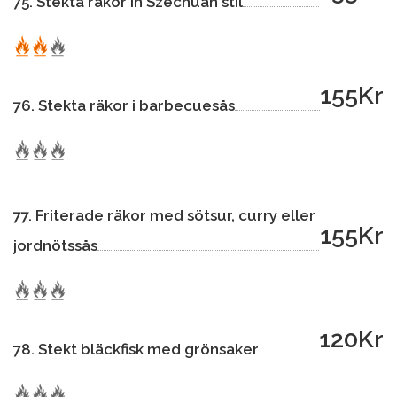
75. Stekta räkor in Szechuan stil
155Kr
76. Stekta räkor i barbecuesås
77. Friterade räkor med sötsur, curry eller
155Kr
jordnötssås
120Kr
78. Stekt bläckfisk med grönsaker