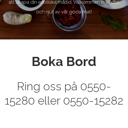
att skapa din exotiska måltid. Välkommen in till oss
och njut av vår goda mat!
Boka Bord
Ring oss på 0550-
15280 eller 0550-15282