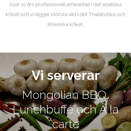
över 10 års professionell erfarenhet i det asiatiska
köket och vi lägger största vikt i det Thailändska och
Kinesiska köket.
Vi serverar
Mongolian BBQ,
Lunchbuffé och À la
carte