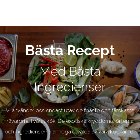
Bästa Recept
Med Bästa
Ingredienser
Vi använder oss endast utav de finaste och färskaste
råvarorna i vårat kök. De exotiska kryddorna, örterna
och ingredienserna är noga utvalda av våra kockar för