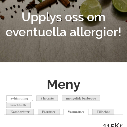
Upplys oss om
eventuella allergier!
Meny
avhämtning
á la carte
mongolisk barbeque
lunchbuffé
Komborätter
Förrätter
Varmrätter
(active tab)
Tillbehör
115Kr