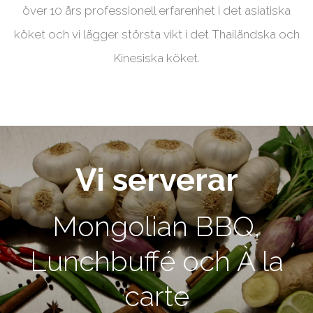
över 10 års professionell erfarenhet i det asiatiska
köket och vi lägger största vikt i det Thailändska och
Kinesiska köket.
Vi serverar
Mongolian BBQ,
Lunchbuffé och À la
carte