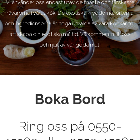
Vi använder oss endast utav de finaste och färskaste
råvarorna i vårat kök. De exotiska kryddorna, örterna
och ingredienserna är noga utvalda av våra kockar för
att skapa din exotiska måltid. Välkommen in till oss
och njut av vår goda mat!
Boka Bord
Ring oss på 0550-