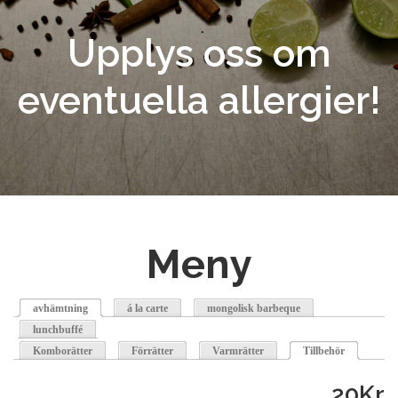
Upplys oss om
eventuella allergier!
Meny
avhämtning
á la carte
mongolisk barbeque
lunchbuffé
Komborätter
Förrätter
Varmrätter
Tillbehör
(active tab)
20Kr